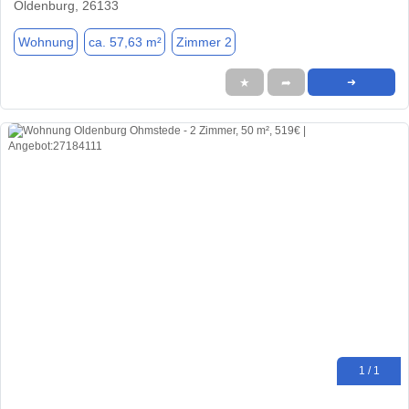
Oldenburg, 26133
Wohnung
ca. 57,63 m²
Zimmer 2
★
➦
➜
1 / 1