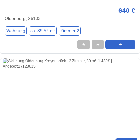
640 €
Oldenburg, 26133
Wohnung
ca. 39,52 m²
Zimmer 2
★
➦
➜