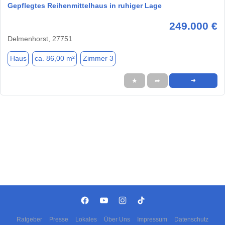
Gepflegtes Reihenmittelhaus in ruhiger Lage
249.000 €
Delmenhorst, 27751
Haus
ca. 86,00 m²
Zimmer 3
★
➦
➜
Ratgeber
Presse
Lokales
Über Uns
Impressum
Datenschutz