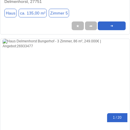
Delmenhorst, 27751
Haus
ca. 135,00 m²
Zimmer 5
★
➦
➜
1 / 20