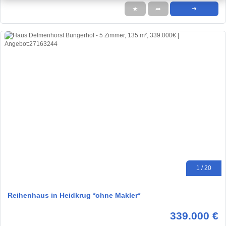
★
➦
➜
1 / 20
Reihenhaus in Heidkrug *ohne Makler*
339.000 €