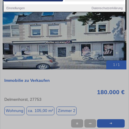
Einstellungen
Datenschutzerklärung
1 / 1
Immobilie zu Verkaufen
180.000 €
Delmenhorst, 27753
Wohnung
ca. 105,00 m²
Zimmer 2
★
➦
➜