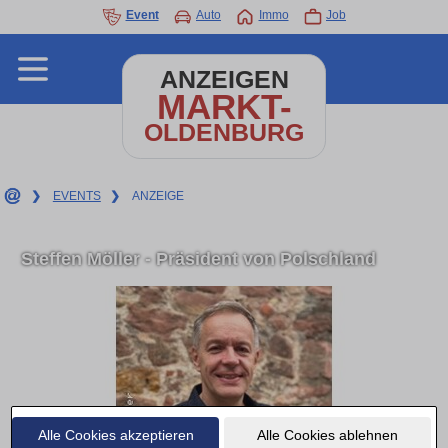
Event
Auto
Immo
Job
ANZEIGEN
MARKT-
OLDENBURG
❯
EVENTS
❯
ANZEIGE
Steffen Möller - Präsident von Polschland
Alle Cookies akzeptieren
Alle Cookies ablehnen