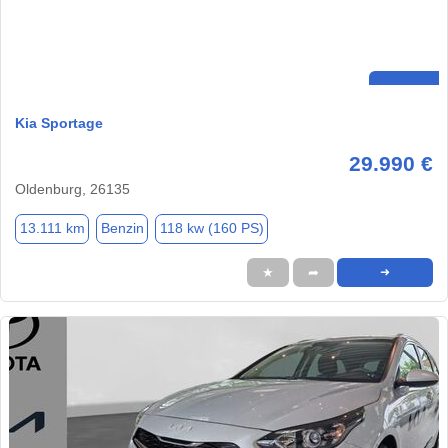
Kia Sportage
29.990 €
Oldenburg, 26135
13.111 km
Benzin
118 kw (160 PS)
★
➦
➜