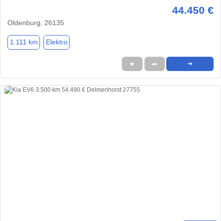
44.450 €
Oldenburg, 26135
1.111 km
Elektro
★
➦
➜