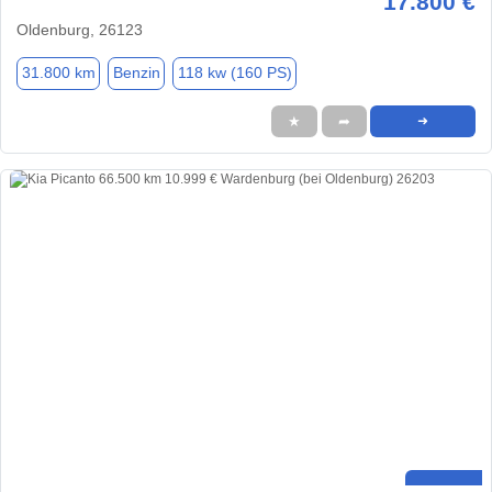
17.800 €
Oldenburg, 26123
31.800 km
Benzin
118 kw (160 PS)
★
➦
➜