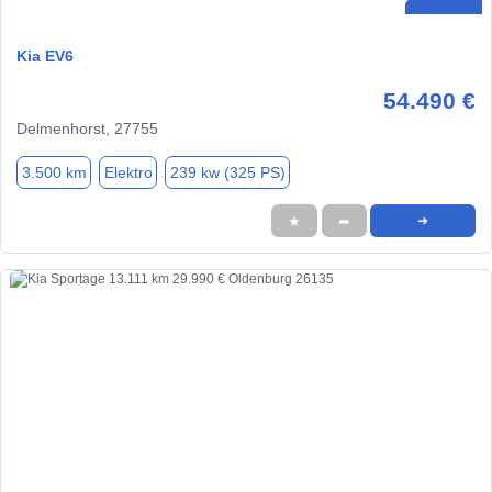
Kia EV6
54.490 €
Delmenhorst, 27755
3.500 km
Elektro
239 kw (325 PS)
★
➦
➜