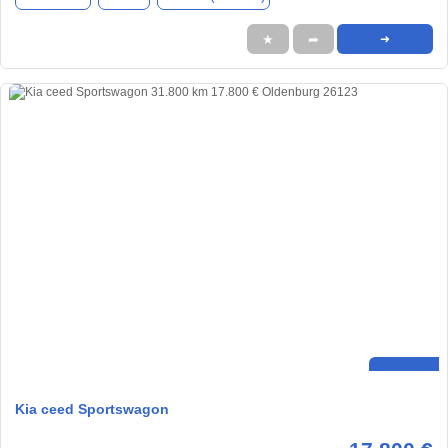
★
➦
➜
Kia ceed Sportswagon