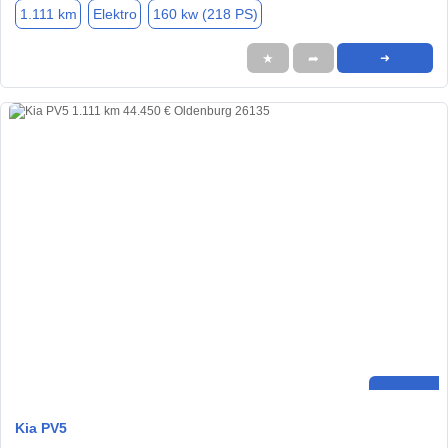
1.111 km
Elektro
160 kw (218 PS)
★
➦
➜
Kia PV5