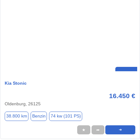
Kia Stonic
16.450 €
Oldenburg, 26125
38.800 km
Benzin
74 kw (101 PS)
★
➦
➜