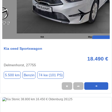
Kia ceed Sportswagon
18.490 €
Delmenhorst, 27755
5.500 km
Benzin
74 kw (101 PS)
★
➦
➜